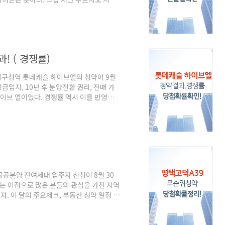
 달의 중요, 부동산 청약 확인 서면 푸르지
처 9월 10일 오전 11시에 홈페이지에서
지오 당첨자 확인 (바로가기!) 서면 푸르시
(76세대) 72,023건 (예상건수) 947
 ( 경쟁률)
지구청역 롯데캐슬 하이브엘의 청약이 9월
황금입지, 10년 후 분양전환 권리, 전매 가
하이브 엘이었다. 경쟁률 역시 이를 반영하
쟁률을 알아보자. 3기 신도시 청약 일정 체
월1일 당첨자발표 9월6일 공급 715세대
건 수도권 청약 건수 130,376건 평균 경쟁
감되었다. 715세대를 공급, 마감 1시간 전 ..
, 공공분양 잔여세대 입주자 신청이 8월 30
없는 이점으로 많은 분들의 관심을 가진 지역
자. 이 달의 주요체크, 부동산 청약 일정 평
2~20층 14개동 811세대 입주예정 22년
예상 평택 고덕 A39 잔여 6세대 무순위 청
는 약 3억이었으며 주변시세는 5억 선을 유