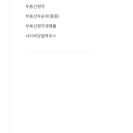
부동산청약
부동산무순위(줍줍)
부동산청약경쟁률
사이버모델하우스