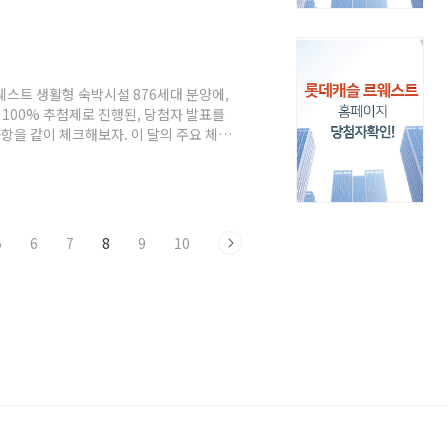
. 14개동 811세대 입주예정 22년 ..
웨스트 생활형 숙박시설 876세대 분양에,
일 100% 추첨제로 진행된, 당첨자 발표를
항을 같이 체크해보자. 이 달의 주요 체크,
자 발표 마곡 롯데캐슬 르웨스트 당첨자를 발
마곡 롯데캐슬 르웨스트 홈페이지 마곡 롯데
 876세대 총 청약건수 57만건 평균 경쟁
 경쟁률 507 대 1 4군 경쟁률 4,943 대 ..
5
6
7
8
9
10