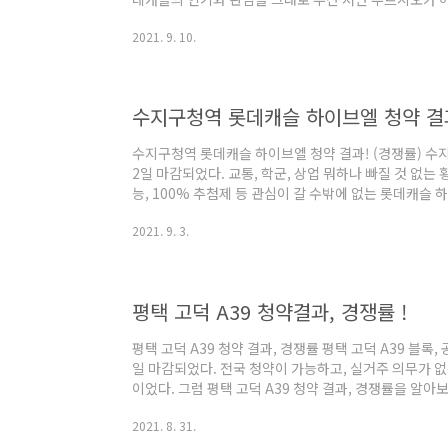
시그니처 청약 결과, 경쟁률, 당첨자 발표를 알아보자. 이
2021. 9. 10.
오 시티 시그니처 당첨자 발표 서면 푸르지오시티 시그니
확인이 가능하다. 당신의 행운을 기대한다. → 서면 푸르
오 시티 시그니처 청약결과 청약건수 경쟁률 (당첨확률) 1군 
대 1 (0.1%) ..
수지구청역 롯데캐슬 하이브엘 청약 결과!
수지구청역 롯데캐슬 하이브엘 청약 결과! (경쟁률) 수
2일 마감되었다. 교통, 학군, 상업 뭐하나 빠질 것 없는 
능, 100% 추첨제 등 관심이 갈 수밖에 없는 롯데캐슬 
였다. 그럼 수지구청역 롯데캐슬 하이브엘 청약 결과, 경
2021. 9. 3.
크! 수지구청역 롯데캐슬 하이브엘 청약 결과 청약마감 9
결과 기준 9월2일 16시 기준 용인시 청약 건수 32,307
률 162 대 1 총 청약건수 162,683건 9월1일 청약이 마
평택 고덕 A39 청약결과, 경쟁률 !
평택 고덕 A39 청약 결과, 경쟁률 평택 고덕 A39 블록
일 마감되었다. 전국 청약이 가능하고, 실거주 의무가 
이었다. 그럼 평택 고덕 A39 청약 결과, 경쟁률을 알아보
택 고덕 A39 청약 입지 평택 고덕 A39 블록 규모 지상1
2021. 8. 31.
11월 잔여물량 6세대 분양가 약 3억 안전마진 1억 +@ 
약이 8월 30일 마감되었다. 6세대를 공급하며, 분양가