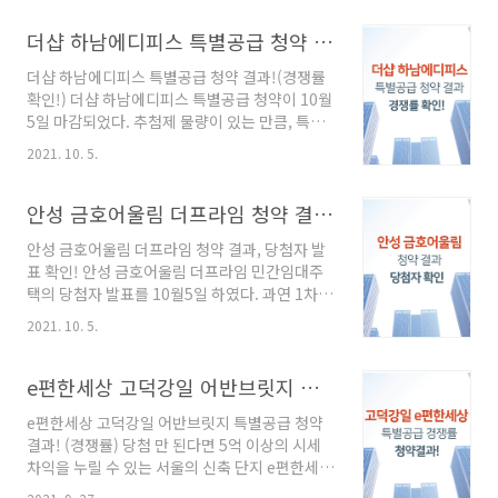
그럼 판교 SK뷰(view) 테라스 당첨자 확인 및 경
쟁률, 주의사항을 알아보자. 판교 SK뷰(view) 테
더샵 하남에디피스 특별공급 청약 결과!(경쟁률 확인!)
라스 당첨자 확인! 판교 SK뷰(view) 테라스 당첨
더샵 하남에디피스 특별공급 청약 결과!(경쟁률
자 확인은 모델하우스에서 가능하다. 당신의 당
확인!) 더샵 하남에디피스 특별공급 청약이 10월
첨을 기원한다. → 판교 SK뷰 바로가기! (당첨자
5일 마감되었다. 추첨제 물량이 있는 만큼, 특별
확인) 판교 SK뷰(view) 테라스 무순위 청약 경쟁
공급 경쟁률을 꼭 확인한 후 일반공급 청약을 신
률 청약건수 약 4만명 당첨확률 0.003 예비 117
2021. 10. 5.
청하자. 그럼 더샵 하남에디피스 특별공급 경쟁
번까지 당첨 시 0.006 예비번호 500% 117명의
률, 청약 결과를 알아보자. 이 달의 중요 체크, 청
추가입주자를 모집하였으며, 약 4만명이 청..
약 단지 더샵 하남에디피스 특별공급 39~50m2
안성 금호어울림 더프라임 청약 결과, 당첨자 발표 확인!
경쟁률 비인기 평형인 39m2, 50m 2의 경쟁률
안성 금호어울림 더프라임 청약 결과, 당첨자 발
을 확인하자. 39m2 2세대 모집 12명이 지원하
표 확인! 안성 금호어울림 더프라임 민간임대주
였으며, 50m2 3세대 모집에 106명이 지원을 하
택의 당첨자 발표를 10월5일 하였다. 과연 1차
였다. 당첨을 위해서 작은 평형에 청약을 한 듯 하
컷오프를 통과 한 분들은 누구일까요? 그럼 당첨
지만, 상당한 경쟁률을 기록하였다. 39m2 해당
2021. 10. 5.
자 발표 확인, 확정분양가, 2차 추첨 일정을 확인
지역 신혼부부 지원자 당첨 50m2 생애최초 해당
해보자. 이 달의 중요 체크, 청약 단지 안성 금호
지역 당첨확률 1/12 더샵 하남에디피스 특별공
어울림 더프라임 청약 결과 당첨자 발표 10월5일
e편한세상 고덕강일 어반브릿지 특별공급 청약 결과! (경쟁률)
급 59m2 경쟁률 59m2..
14시 정당계약 10월 8일 - 12일 확정형 / 임대형
e편한세상 고덕강일 어반브릿지 특별공급 청약
추첨 10월 16일 2차 추첨 확정형 70% 임대형
결과! (경쟁률) 당첨 만 된다면 5억 이상의 시세
30% 임대형 당첨 시 계약 취소 (계약금 환불) 10
차익을 누릴 수 있는 서울의 신축 단지 e편한세상
월 5일 14시 유튜브 생방송을 통해서 당첨자를
강일 어반브릿지 특별공급 청약이 9월 27일 마감
실시간 발표하였다. 당첨자는 10월8일부터 12일